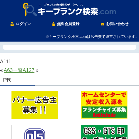
ログイン
無料会員登録
お問い合わせ
※キーブランク検索.comは広告費で運営されています。
A111
«
A63
一覧
A127
»
PR