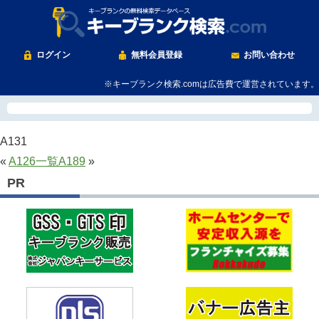
ログイン
無料会員登録
お問い合わせ
※キーブランク検索.comは広告費で運営されています。
A131
«
A126
一覧
A189
»
PR