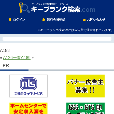
ログイン
無料会員登録
お問い合わせ
※キーブランク検索.comは広告費で運営されています。
A183
«
A126
一覧
A189
»
PR