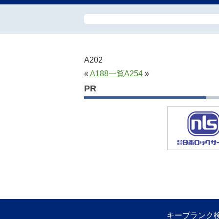
A202
«
A188
一覧
A254
»
PR
キーブランク検