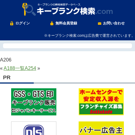
ログイン
無料会員登録
お問い合わせ
※キーブランク検索.comは広告費で運営されています。
A206
«
A188
一覧
A254
»
PR