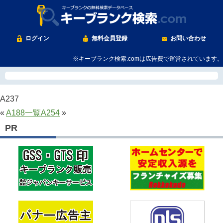
ログイン
無料会員登録
お問い合わせ
※キーブランク検索.comは広告費で運営されています。
A237
«
A188
一覧
A254
»
PR