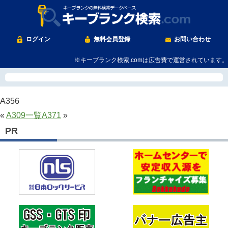
ログイン
無料会員登録
お問い合わせ
※キーブランク検索.comは広告費で運営されています。
A356
«
A309
一覧
A371
»
PR