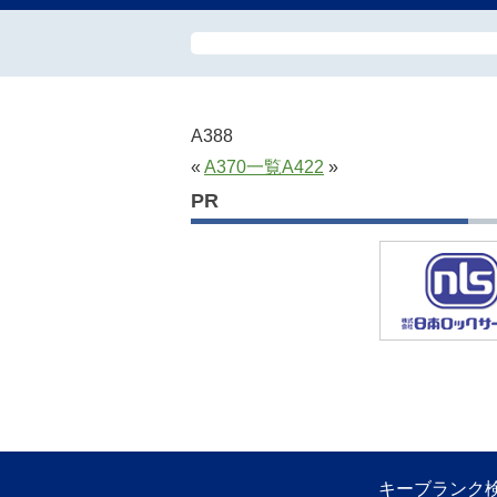
A388
«
A370
一覧
A422
»
PR
キーブランク検