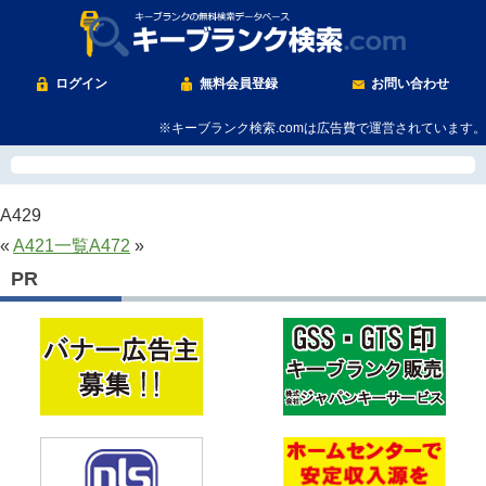
ログイン
無料会員登録
お問い合わせ
※キーブランク検索.comは広告費で運営されています。
A429
«
A421
一覧
A472
»
PR