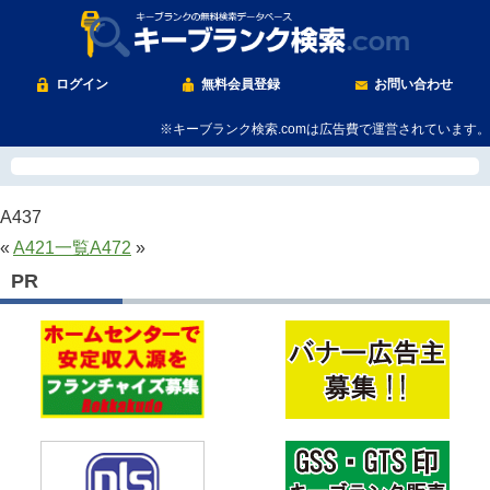
ログイン
無料会員登録
お問い合わせ
※キーブランク検索.comは広告費で運営されています。
A437
«
A421
一覧
A472
»
PR