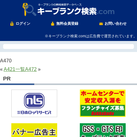
ログイン
無料会員登録
お問い合わせ
※キーブランク検索.comは広告費で運営されています。
A470
«
A421
一覧
A472
»
PR