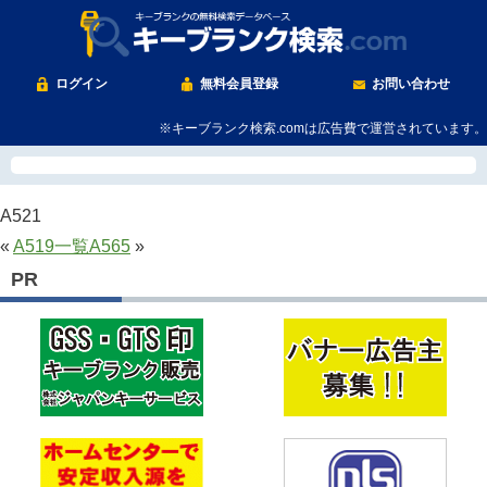
ログイン
無料会員登録
お問い合わせ
※キーブランク検索.comは広告費で運営されています。
A521
«
A519
一覧
A565
»
PR