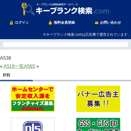
ログイン
無料会員登録
お問い合わせ
※キーブランク検索.comは広告費で運営されています。
A538
«
A519
一覧
A565
»
PR