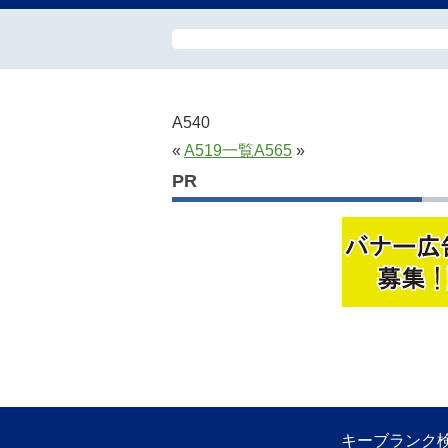
A540
«
A519
一覧
A565
»
PR
キーブランク検