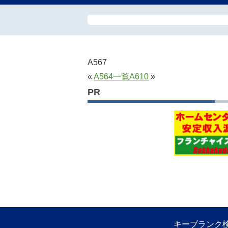
A567
«
A564
一覧
A610
»
PR
キーブランク検