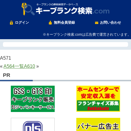
ログイン
無料会員登録
お問い合わせ
※キーブランク検索.comは広告費で運営されています。
A571
«
A564
一覧
A610
»
PR