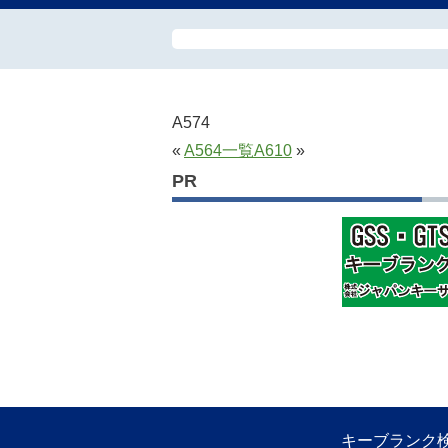
A574
«
A564
一覧
A610
»
PR
キーブランク検