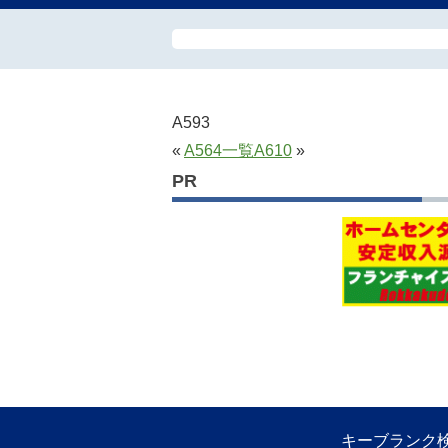
A593
«
A564
一覧
A610
»
PR
キーブランク検