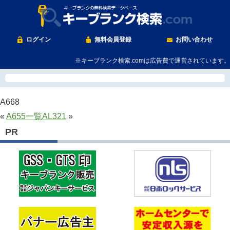
ログイン
無料会員登録
お問い合わせ
※キーブランク検索.comは広告費で運営されています。
A668
«
A655
一覧
AL321
»
PR