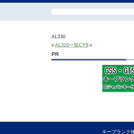
AL330
«
AL320
一覧
CY8
»
PR
キーブランク検