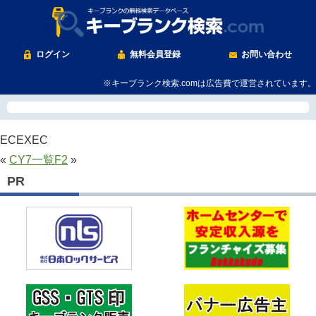
ログイン
無料会員登録
お問い合わせ
※キーブランク検索.comは広告費で運営されています。
ECEXEC
«
CY7
一覧
F2
»
PR