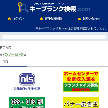
ログイン
無料会員登録
お問い合わせ
※キーブランク検索.comは広告費で運営されています。
ECMR
«
CY7
一覧
F2
»
PR