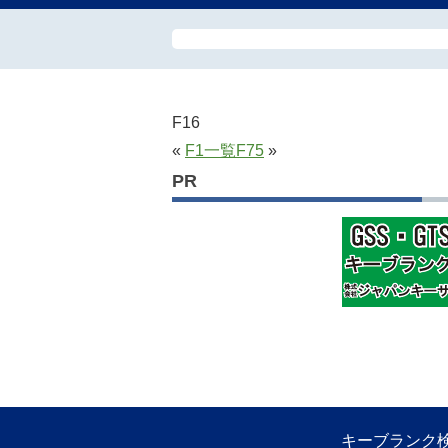
F16
«
F1
一覧
F75
»
PR
キーブランク検