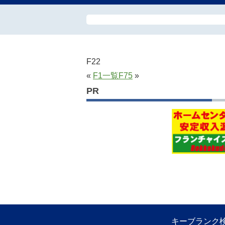
F22
«
F1
一覧
F75
»
PR
キーブランク検