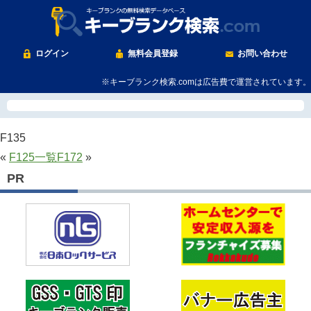
ログイン
無料会員登録
お問い合わせ
※キーブランク検索.comは広告費で運営されています。
F135
«
F125
一覧
F172
»
PR