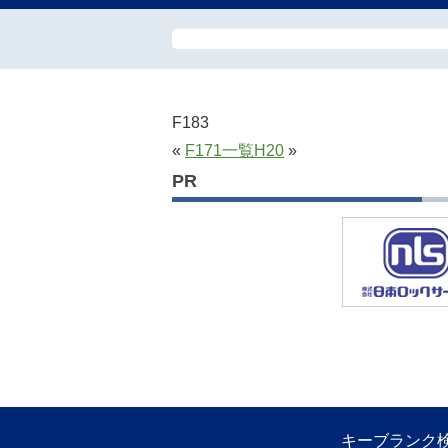
F183
«
F171
一覧
H20
»
PR
キーブランク検