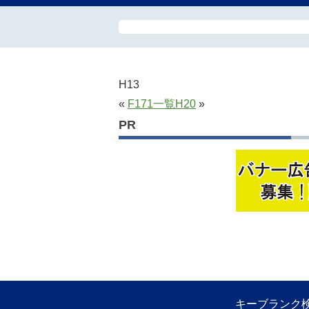
H13
«
F171
一覧
H20
»
PR
キーブランク検