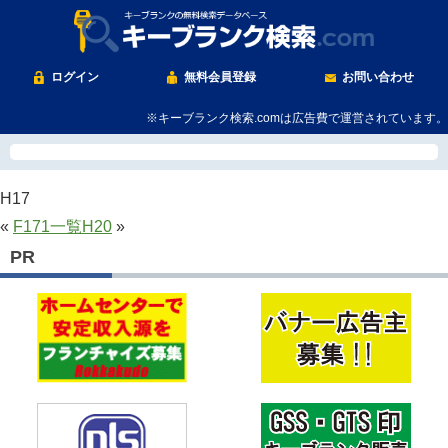
ログイン
無料会員登録
お問い合わせ
※キーブランク検索.comは広告費で運営されています。
H17
«
F171
一覧
H20
»
PR