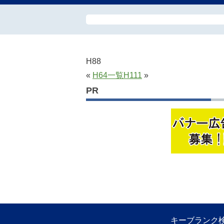
H88
«
H64
一覧
H111
»
PR
キーブランク検