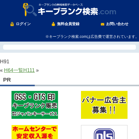
ログイン
無料会員登録
お問い合わせ
※キーブランク検索.comは広告費で運営されています。
H91
«
H64
一覧
H111
»
PR