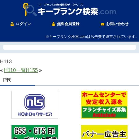
ログイン
無料会員登録
お問い合わせ
※キーブランク検索.comは広告費で運営されています。
H113
«
H110
一覧
H155
»
PR