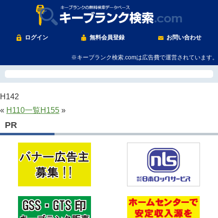
ログイン
無料会員登録
お問い合わせ
※キーブランク検索.comは広告費で運営されています。
H142
«
H110
一覧
H155
»
PR