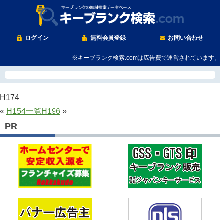
ログイン
無料会員登録
お問い合わせ
※キーブランク検索.comは広告費で運営されています。
H174
«
H154
一覧
H196
»
PR