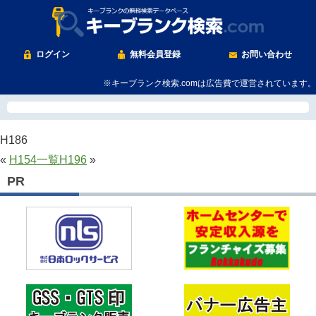
ログイン
無料会員登録
お問い合わせ
※キーブランク検索.comは広告費で運営されています。
H186
«
H154
一覧
H196
»
PR