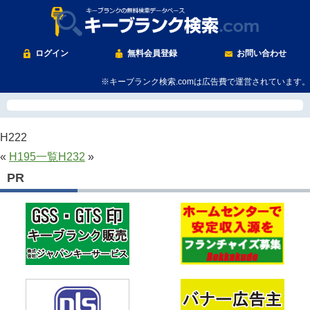
ログイン
無料会員登録
お問い合わせ
※キーブランク検索.comは広告費で運営されています。
H222
«
H195
一覧
H232
»
PR