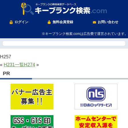
ログイン
無料会員登録
お問い合わせ
※キーブランク検索.comは広告費で運営されています。
H257
«
H231
一覧
H274
»
PR