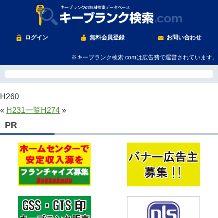
ログイン
無料会員登録
お問い合わせ
※キーブランク検索.comは広告費で運営されています。
H260
«
H231
一覧
H274
»
PR