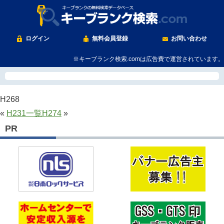
ログイン
無料会員登録
お問い合わせ
※キーブランク検索.comは広告費で運営されています。
H268
«
H231
一覧
H274
»
PR