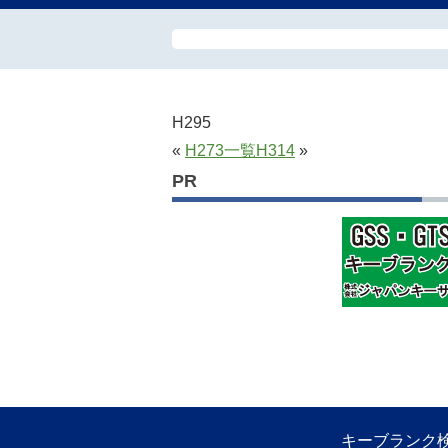
H295
«
H273
一覧
H314
»
PR
キーブランク検