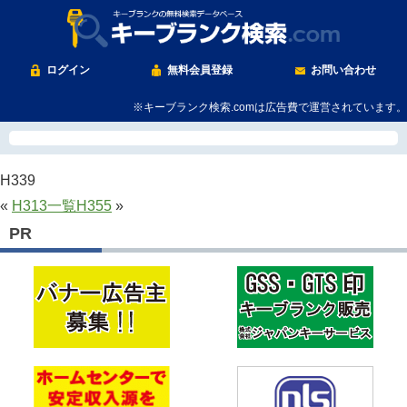
ログイン
無料会員登録
お問い合わせ
※キーブランク検索.comは広告費で運営されています。
H339
«
H313
一覧
H355
»
PR