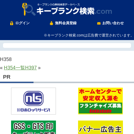
ログイン
無料会員登録
お問い合わせ
※キーブランク検索.comは広告費で運営されています。
H358
«
H354
一覧
H397
»
PR