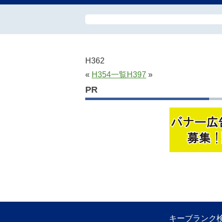
H362
«
H354
一覧
H397
»
PR
キーブランク検