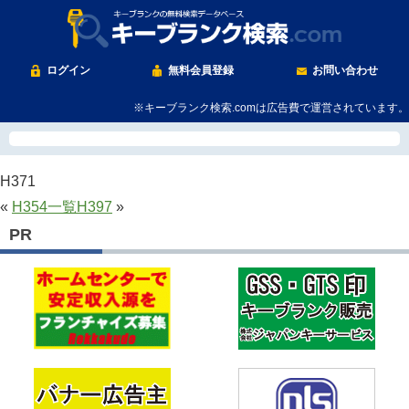
ログイン
無料会員登録
お問い合わせ
※キーブランク検索.comは広告費で運営されています。
H371
«
H354
一覧
H397
»
PR