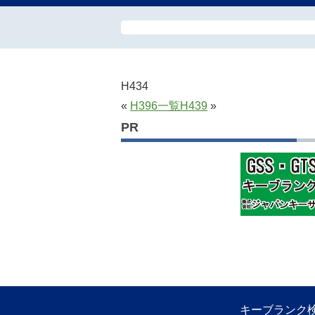
H434
«
H396
一覧
H439
»
PR
キーブランク検