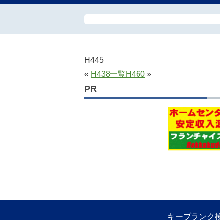
H445
«
H438
一覧
H460
»
PR
キーブランク検