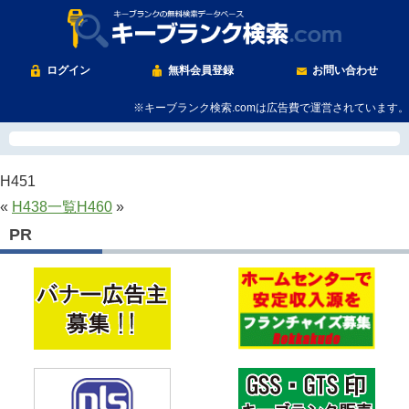
ログイン
無料会員登録
お問い合わせ
※キーブランク検索.comは広告費で運営されています。
H451
«
H438
一覧
H460
»
PR