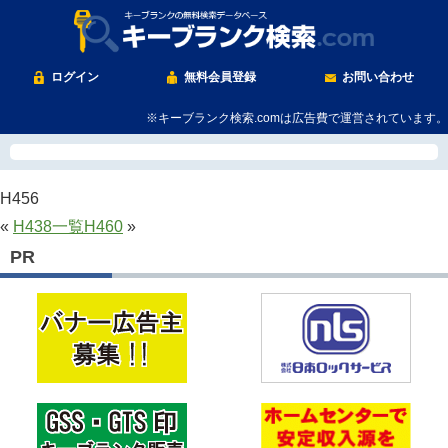
ログイン
無料会員登録
お問い合わせ
※キーブランク検索.comは広告費で運営されています。
H456
«
H438
一覧
H460
»
PR