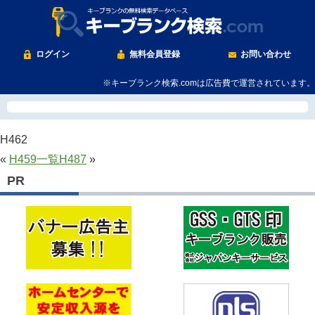
ログイン
無料会員登録
お問い合わせ
※キーブランク検索.comは広告費で運営されています。
H462
«
H459
一覧
H487
»
PR