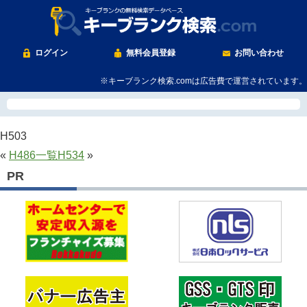
ログイン
無料会員登録
お問い合わせ
※キーブランク検索.comは広告費で運営されています。
H503
«
H486
一覧
H534
»
PR