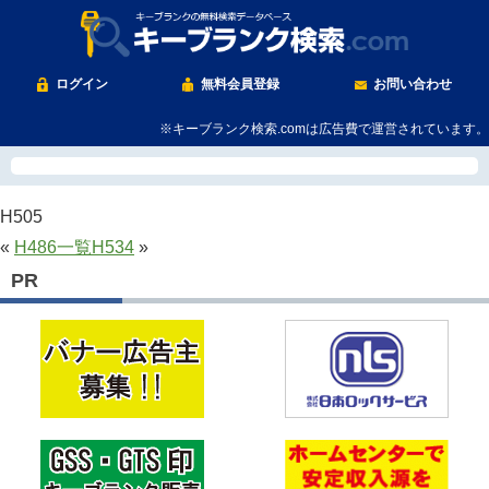
ログイン
無料会員登録
お問い合わせ
※キーブランク検索.comは広告費で運営されています。
H505
«
H486
一覧
H534
»
PR